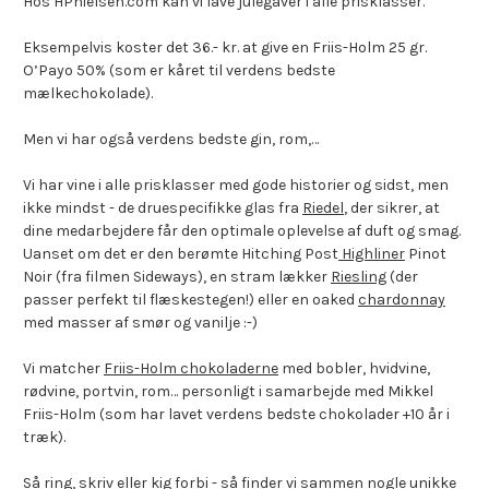
Hos HPnielsen.com kan vi lave julegaver i alle prisklasser.
Eksempelvis koster det 36.- kr. at give en Friis-Holm 25 gr.
O’Payo 50% (som er kåret til verdens bedste
mælkechokolade).
Men vi har også verdens bedste gin, rom,…
Vi har vine i alle prisklasser med gode historier og sidst, men
ikke mindst - de druespecifikke glas fra
Riedel
, der sikrer, at
dine medarbejdere får den optimale oplevelse af duft og smag.
Uanset om det er den berømte Hitching Post
Highliner
Pinot
Noir (fra filmen Sideways), en stram lækker
Riesling
(der
passer perfekt til flæskestegen!) eller en oaked
chardonnay
med masser af smør og vanilje :-)
Vi matcher
Friis-Holm chokoladerne
med bobler, hvidvine,
rødvine, portvin, rom… personligt i samarbejde med Mikkel
Friis-Holm (som har lavet verdens bedste chokolader +10 år i
træk).
Så ring, skriv eller kig forbi - så finder vi sammen nogle unikke