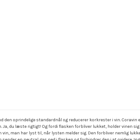
nd den oprindelige standardnål og reducerer korkrester i vin. Coravi
Ja, du læste rigtigt! Og fordi flasken forbliver lukket, holder vinen si
 vin, man har lyst til, når lysten melder sig. Den forbliver nemlig luk
ender en neutral gas ned i flasken og forhindrer den i at oxidere. In