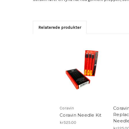
Relaterede produkter
Coravi
Coravin
Repla
Coravin Needle Kit
Needl
kr525.00
kr225.0