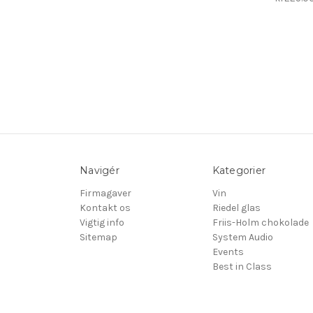
Navigér
Kategorier
Firmagaver
Vin
Kontakt os
Riedel glas
Vigtig info
Friis-Holm chokolade
Sitemap
System Audio
Events
Best in Class