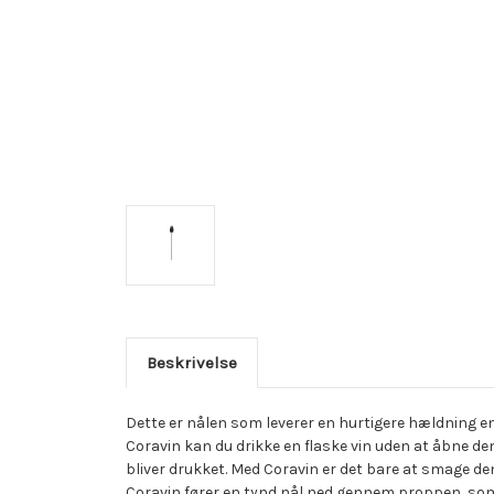
Beskrivelse
Dette er nålen som leverer en hurtigere hældning e
Coravin kan du drikke en flaske vin uden at åbne den. 
bliver drukket. Med Coravin er det bare at smage den
Coravin fører en tynd nål ned gennem proppen, som s