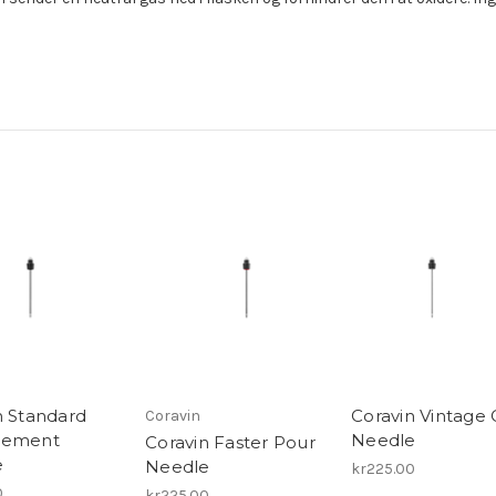
n Standard
Coravin Vintage 
Coravin
cement
Needle
Coravin Faster Pour
e
Needle
kr225.00
0
kr225.00