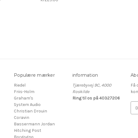
Populære mærker
information
Abo
Riedel
Tjærebyvej 9C, 4000
Få 
Friis-Holm
Roskilde
kom
Graham's
Ring til os på 40327206
System Audio
E
Christian Drouin
-
Coravin
m
Bassermann Jordan
a
Hitching Post
i
Borgogno
l