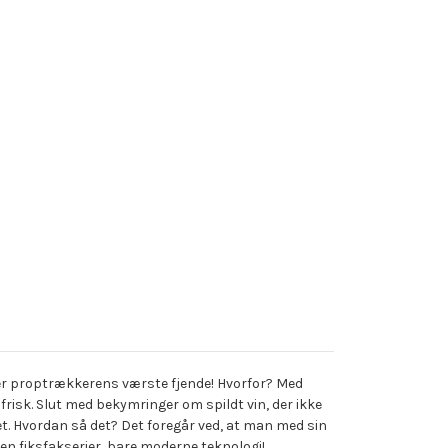
n er proptrækkerens værste fjende! Hvorfor? Med
g frisk. Slut med bekymringer om spildt vin, der ikke
ket. Hvordan så det? Det foregår ved, at man med sin
gen fiksfakserier, bare moderne teknologi!