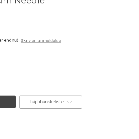
um Needle
er endnu)
Skriv en anmeldelse
Føj til ønskeliste