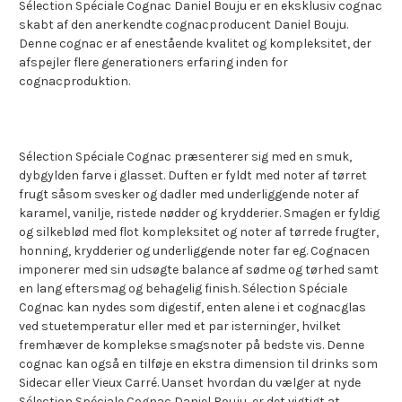
Sélection Spéciale Cognac Daniel Bouju er en eksklusiv cognac
skabt af den anerkendte cognacproducent Daniel Bouju.
Denne cognac er af enestående kvalitet og kompleksitet, der
afspejler flere generationers erfaring inden for
cognacproduktion.
Sélection Spéciale Cognac præsenterer sig med en smuk,
dybgylden farve i glasset. Duften er fyldt med noter af tørret
frugt såsom svesker og dadler med underliggende noter af
karamel, vanilje, ristede nødder og krydderier. Smagen er fyldig
og silkeblød med flot kompleksitet og noter af tørrede frugter,
honning, krydderier og underliggende noter far eg. Cognacen
imponerer med sin udsøgte balance af sødme og tørhed samt
en lang eftersmag og behagelig finish. Sélection Spéciale
Cognac kan nydes som digestif, enten alene i et cognacglas
ved stuetemperatur eller med et par isterninger, hvilket
fremhæver de komplekse smagsnoter på bedste vis. Denne
cognac kan også en tilføje en ekstra dimension til drinks som
Sidecar eller Vieux Carré. Uanset hvordan du vælger at nyde
Sélection Spéciale Cognac Daniel Bouju, er det vigtigt at