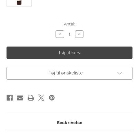
Aktuelt
Antal:
lager:
Reducer
Øg
antallet
antallet
af
af
Daniel
Daniel
Bouju
Bouju
Selection
Selection
Special
Special
40%,
40%,
AOP,
AOP,
70
70
Føj til ønskeliste
cl
cl
Beskrivelse