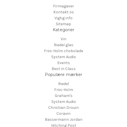
Firmagaver
Kontakt os
Vigtig info
Sitemap
Kategorier
Vin
Riedel glas
Friis-Holm chokolade
System Audio
Events
Best in Class
Populære mærker
Riedel
Friis-Holm
Graham's
System Audio
Christian Drouin
Coravin
Bassermann Jordan
Hitching Post