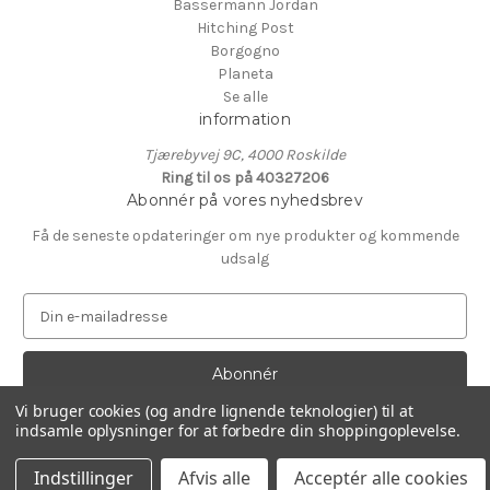
Bassermann Jordan
Hitching Post
Borgogno
Planeta
Se alle
information
Tjærebyvej 9C, 4000 Roskilde
Ring til os på 40327206
Abonnér på vores nyhedsbrev
Få de seneste opdateringer om nye produkter og kommende
udsalg
E
-
m
a
i
Vi bruger cookies (og andre lignende teknologier) til at
l
indsamle oplysninger for at forbedre din shoppingoplevelse.
Drevet af
BigCommerce
a
© 2026 HPnielsen
d
Indstillinger
Afvis alle
Acceptér alle cookies
r