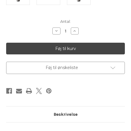
Aktuelt
Antal:
lager:
Reducer
Øg
antallet
antallet
af
af
No
No
Name
Name
Nebbiolo,
Nebbiolo,
Magnum
Magnum
Føj til ønskeliste
Beskrivelse