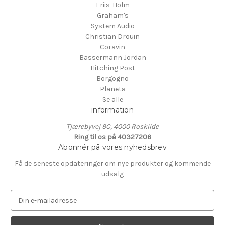
Friis-Holm
Graham's
System Audio
Christian Drouin
Coravin
Bassermann Jordan
Hitching Post
Borgogno
Planeta
Se alle
information
Tjærebyvej 9C, 4000 Roskilde
Ring til os på 40327206
Abonnér på vores nyhedsbrev
Få de seneste opdateringer om nye produkter og kommende
udsalg
E
-
m