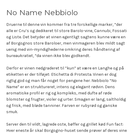
No Name Nebbiolo
Druerne til denne vin kommer fra tre forskellige marker, “der
alle er Cru’s og dedikeret til store Barolo-vine, Cannubi, Fossati
og Liste. Det betyder at vinen egentligt sagtens kunne være en
af Borgognos store Baroloer, men vinmageren blev mildt sagt
uenig med vin-myndighederne omkring deres håndtering af
bureaukratiet, “da vinen ikke blev godkendt.
Derfor er vinen nedgraderet til ”kun” at være en Langhe og på
etiketten er der tilføjet: Etichetta di Protesta. Vinen er dog
rigtig god og man får noget for pengene her. Nebbiolo “No
Name” er en struktureret, intens og elegant rødvin. Dens
aromatiske profil er rig og kompleks, med dufte af røde
blomster og frugter, violer og urter. Smagen er lang, saltholdig
og frisk, med bløde tanniner. Farven er rubyrød og ganske
smuk.
Server den til vildt, lagrede oste, bøffer og grillet kød Fun fact:
Hver eneste år skal Borgogno-huset sende prøver af deres vine