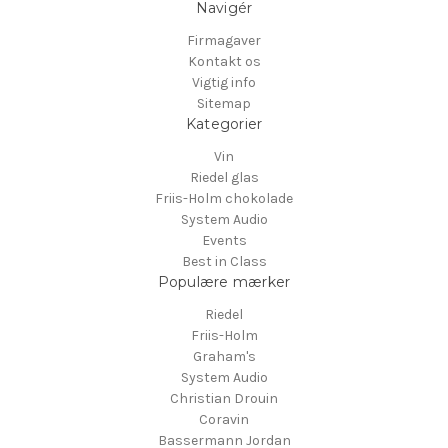
Navigér
Firmagaver
Kontakt os
Vigtig info
Sitemap
Kategorier
Vin
Riedel glas
Friis-Holm chokolade
System Audio
Events
Best in Class
Populære mærker
Riedel
Friis-Holm
Graham's
System Audio
Christian Drouin
Coravin
Bassermann Jordan