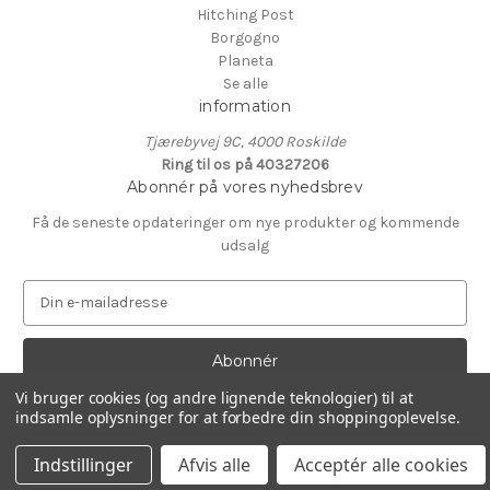
Hitching Post
Borgogno
Planeta
Se alle
information
Tjærebyvej 9C, 4000 Roskilde
Ring til os på 40327206
Abonnér på vores nyhedsbrev
Få de seneste opdateringer om nye produkter og kommende
udsalg
E
-
m
a
i
Vi bruger cookies (og andre lignende teknologier) til at
l
indsamle oplysninger for at forbedre din shoppingoplevelse.
Drevet af
BigCommerce
a
© 2026 HPnielsen
d
Indstillinger
Afvis alle
Acceptér alle cookies
r