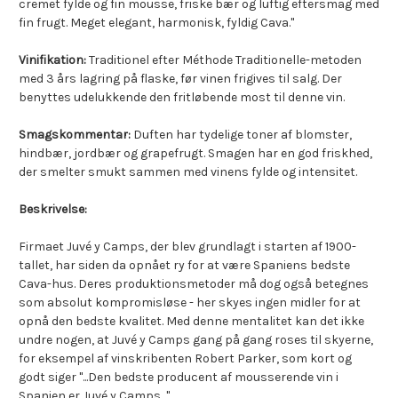
cremet fylde og fin mousse, friske bær og luftig eftersmag med
fin frugt. Meget elegant, harmonisk, fyldig Cava."
Vinifikation:
Traditionel efter Méthode Traditionelle-metoden
med 3 års lagring på flaske, før vinen frigives til salg. Der
benyttes udelukkende den fritløbende most til denne vin.
Smagskommentar:
Duften har tydelige toner af blomster,
hindbær, jordbær og grapefrugt. Smagen har en god friskhed,
der smelter smukt sammen med vinens fylde og intensitet.
Beskrivelse:
Firmaet Juvé y Camps, der blev grundlagt i starten af 1900-
tallet, har siden da opnået ry for at være Spaniens bedste
Cava-hus. Deres produktionsmetoder må dog også betegnes
som absolut kompromisløse - her skyes ingen midler for at
opnå den bedste kvalitet. Med denne mentalitet kan det ikke
undre nogen, at Juvé y Camps gang på gang roses til skyerne,
for eksempel af vinskribenten Robert Parker, som kort og
godt siger "...Den bedste producent af mousserende vin i
Spanien er Juvé y Camps...".