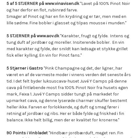
5 af 5 STJERNER på www.vinavisen.dk
"Lavet på 100% Pinot Noir
og har derfor en flot, rubinrød farve.
Smager af Pinot og har en fin krydring og er tør, men med en
lille sødme. Fine bobler i glasset og tilpas mousse i munden."
5 STJERNER på www.aov.dk
"Karakter, frugt og fylde. Intens og
tung duft af jordbær og moreller. Insiterende bobler. En vin
med karakter og fylde, der snildt kan ledsage et stykke grillet
fisk eller kylling. En vin for Pinot fans."
5 Stjerner i Gastro
"Pink Champagne og det, der ligner, har
været en af de varmeste moder i vinens verden det seneste års
tid. I det felt byder luksuscava-huset Juvé Y Camps på denne
cava på fritløbende most fra 100% Pinot Noir fra husets egen
mark, Feixa 1. Juvé Y Camps sidder tungt på markedet for
upmarket cava, og denne lyserøde charmør skuffer bestemt
heller ikke. Farven er forlokkende, og duft og smag fører i
retning af jordbær og ribs. Her er både fylde og friskhed i fin
balance. Ikke helt billig, men der er kvalitet for kronerne."
90 Points i Vinbladet
"Hindbær-jordbærduft, meget ren. Fin