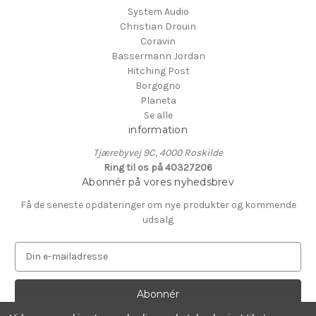
System Audio
Christian Drouin
Coravin
Bassermann Jordan
Hitching Post
Borgogno
Planeta
Se alle
information
Tjærebyvej 9C, 4000 Roskilde
Ring til os på 40327206
Abonnér på vores nyhedsbrev
Få de seneste opdateringer om nye produkter og kommende
udsalg
E
-
m
a
i