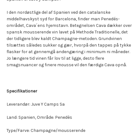
I den nordøstlige del af Spanien ved den catalanske
middelhavskyst syd for Barcelona, finder man Penedés-
området, Cava´ens hjemstavn. Betegnelsen Cava dækker over
spansk mousserende vin lavet på Methode Traditionelle, det
der tidligere blev kaldt Champagne-metoden. Grundvinen
tilsættes således sukker og gær, hvorpå den tappes på tykke
flasker for at gennemgå andengæring i minimum ni måneder.
Jo længere tid vinen får lov til at ligge, desto flere
smagsnuancer og finere mousse vil den færdige Cava opnå.
Specifikationer
Leverandør: Juve Y Camps Sa
Land: Spanien, Område: Penedès
Type/Farve: Champagne/mousserende